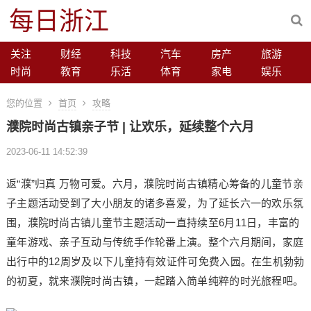
每日浙江
关注
财经
科技
汽车
房产
旅游
时尚
教育
乐活
体育
家电
娱乐
您的位置
首页
攻略
濮院时尚古镇亲子节 | 让欢乐，延续整个六月
2023-06-11 14:52:39
返“濮”归真 万物可爱。六月，濮院时尚古镇精心筹备的儿童节亲
子主题活动受到了大小朋友的诸多喜爱，为了延长六一的欢乐氛
围，濮院时尚古镇儿童节主题活动一直持续至6月11日，丰富的
童年游戏、亲子互动与传统手作轮番上演。整个六月期间，家庭
出行中的12周岁及以下儿童持有效证件可免费入园。在生机勃勃
的初夏，就来濮院时尚古镇，一起踏入简单纯粹的时光旅程吧。