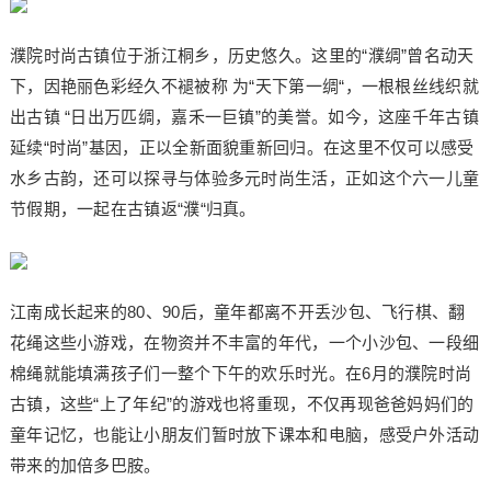
濮院时尚古镇位于浙江桐乡，历史悠久。这里的“濮绸”曾名动天
下，因艳丽色彩经久不褪被称 为“天下第一绸“，一根根丝线织就
出古镇 “日出万匹绸，嘉禾一巨镇”的美誉。如今，这座千年古镇
延续“时尚”基因，正以全新面貌重新回归。在这里不仅可以感受
水乡古韵，还可以探寻与体验多元时尚生活，正如这个六一儿童
节假期，一起在古镇返“濮“归真。
江南成长起来的80、90后，童年都离不开丢沙包、飞行棋、翻
花绳这些小游戏，在物资并不丰富的年代，一个小沙包、一段细
棉绳就能填满孩子们一整个下午的欢乐时光。在6月的濮院时尚
古镇，这些“上了年纪”的游戏也将重现，不仅再现爸爸妈妈们的
童年记忆，也能让小朋友们暂时放下课本和电脑，感受户外活动
带来的加倍多巴胺。