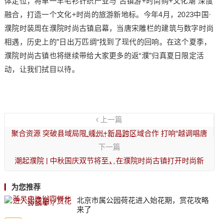
体定位，将单一羊毛衫针织产业与”古镇游+时尚购+文化潮“深度
融合，打造一个文化+时尚的旅游新地标。今年4月，2023中国·
濮院时装周在濮院时尚古镇启幕，当唐宋雕栏的建筑与数字时尚
相遇，历史上的”日出万匹绸“找到了现代的回响。在这个夏季，
濮院时尚古镇也将继续带给大家更多的返“濮”归真夏日限定活
动，让我们拭目以待。
上一篇
聚合资源 突破县域局限 嵊州+新昌跨区域合作 打响“越调唱唐
诗”研学旅游新IP
下一篇
​潮起濮院 | 中秋国庆双节将至，在濮院时尚古镇打开时尚新
玩法
为您推荐
北京市属公园荷花进入始花期，赏花攻略
来了