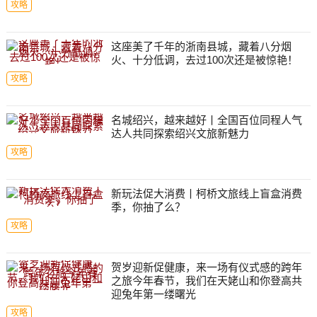
攻略
这座美了千年的浙南县城，藏着八分烟
火、十分低调，去过100次还是被惊艳！
攻略
名城绍兴，越来越好丨全国百位同程人气
达人共同探索绍兴文旅新魅力
攻略
新玩法促大消费丨柯桥文旅线上盲盒消费
季，你抽了么？
攻略
贺岁迎新促健康，来一场有仪式感的跨年
之旅今年春节，我们在天姥山和你登高共
迎兔年第一缕曙光
攻略