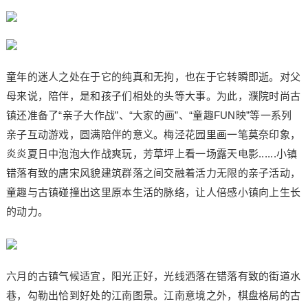
童年的迷人之处在于它的纯真和无拘，也在于它转瞬即逝。对父
母来说，陪伴，是和孩子们相处的头等大事。为此，濮院时尚古
镇还准备了“亲子大作战”、“大家的画”、“童趣FUN映”等一系列
亲子互动游戏，圆满陪伴的意义。梅泾花园里画一笔莫奈印象，
炎炎夏日中泡泡大作战爽玩，芳草坪上看一场露天电影......小镇
错落有致的唐宋风貌建筑群落之间交融着活力无限的亲子活动，
童趣与古镇碰撞出这里原本生活的脉络，让人倍感小镇向上生长
的动力。
六月的古镇气候适宜，阳光正好，光线洒落在错落有致的街道水
巷，勾勒出恰到好处的江南图景。江南意境之外，棋盘格局的古