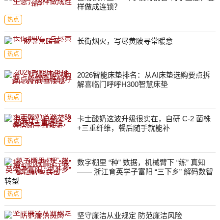
样做成连锁？
热点
长街烟火，写尽黄陂寻常暖意
热点
2026智能床垫排名：从AI床垫选购要点拆
解喜临门呼呼H300智慧床垫
热点
卡士酸奶这波升级很实在，自研 C-2 菌株
+三重纤维，餐后随手就能补
热点
数字棚里 “种” 数据，机械臂下 “练” 真知
—— 浙江育英学子富阳 “三下乡” 解码数智
转型
热点
坚守廉洁从业规定 防范廉洁风险