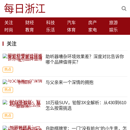
每日浙江
关注
财经
科技
汽车
房产
旅游
时尚
教育
乐活
体育
家电
娱乐
关注
​助听器嘈杂环境效果差？深度对比告诉你
哪个品牌值得买？
热点
与父亲来一个深情的拥抱
热点
10万级SUV，铂智3X全解析：从430到610
怎么按需挑选
热点
自助棋牌室：一门"没有前台"的小生意，怎